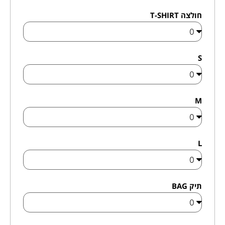
חולצה T-SHIRT
S
M
L
תיק BAG